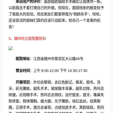
来自用户的评价
：面部脂肪抽取手术确实让我焕然一新。
以前我总不爱打理自己的外貌，但现在，面部线条的蜕变给予
了我极大的自信。现在朋友们都爱称我为“侧颜杀手”，哈哈，
还没尝试的姐妹们真的应该行动起来，给自己一个变美的机
会！
3、赣州市立医院整形科
医院地址
：江西省赣州市章贡区大公路49号
营业时间
：上午 8:00-12:00 下午 14:30-17:30
开展项目
：外切去眼袋，去红色胎记，植发，脱毛，洗
牙，彩光嫩肤，副乳手术，玻尿酸丰耳垂，副乳切除，热玛吉
除皱，近视眼手术，热玛吉去颈纹，治疗脱发，拔牙，隆鼻失
败修复，假体隆胸，瘦大腿，光子嫩肤，祛红血丝，祛黑眼
圈，正颌手术，激光去雀斑，点痣祛痣手术，黑脸娃娃，热玛