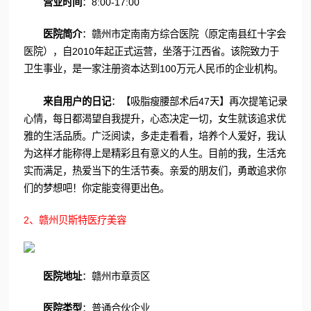
营业时间
：8:00-17:00
医院简介
：赣州市定南南方综合医院（原定南县红十字会
医院），自2010年起正式运营，坐落于江西省。该院致力于
卫生事业，是一家注册资本达到100万元人民币的企业机构。
来自用户的日记
：【吸脂瘦腰部术后47天】再次提笔记录
心情，每日都渴望自我提升，心态决定一切，女生就该追求优
雅的生活品质。广泛阅读，多走走看看，培养个人爱好，我认
为这样才能称得上是精彩且有意义的人生。目前的我，生活充
实而满足，热爱当下的生活节奏。亲爱的朋友们，勇敢追求你
们的梦想吧！你定能变得更出色。
2、赣州贝斯特医疗美容
医院地址
：赣州市章贡区
医院类型
：普通合伙企业