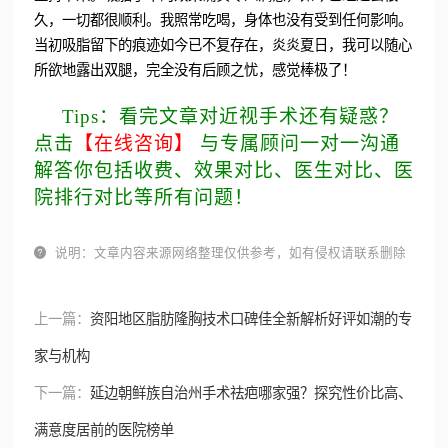
久，一切都很顺利。我照常吃喝，身体也没有受到任何影响。
当初吸脂留下的痕迹如今已不复存在，炎炎夏日，我可以随心
所欲地露出双腿，完全没有后顾之忧，感觉棒极了！
Tips：看完文章对近视手术还有疑惑？
点击
【在线咨询】
与专属顾问一对一沟通
解答你包括收费、效果对比、医生对比、医
院排行对比等所有问题！

说明：文章内容来源网络整理仅供参考，如有侵权请联系删除
上一篇：
资阳地区脂肪隆胸技术口碑佳全新解析好评如潮的专
家与机构
下一篇：
延边朝鲜族自治州手术祛疤哪家强？探究性价比高、
满意度居前的医院榜单