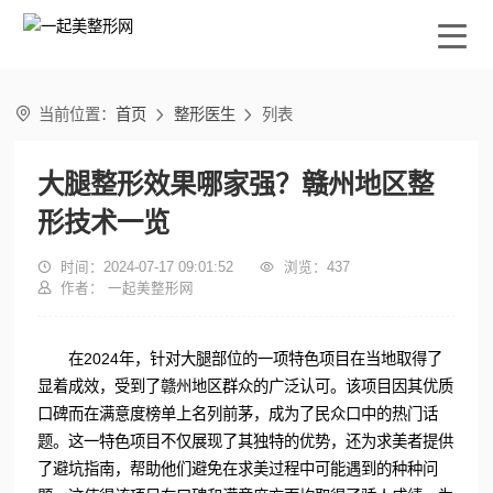

当前位置：
首页
整形医生
列表


大腿整形效果哪家强？赣州地区整
形技术一览

时间：2024-07-17 09:01:52

浏览：
437

作者： 一起美整形网
在2024年，针对大腿部位的一项特色项目在当地取得了
显着成效，受到了赣州地区群众的广泛认可。该项目因其优质
口碑而在满意度榜单上名列前茅，成为了民众口中的热门话
题。这一特色项目不仅展现了其独特的优势，还为求美者提供
了避坑指南，帮助他们避免在求美过程中可能遇到的种种问