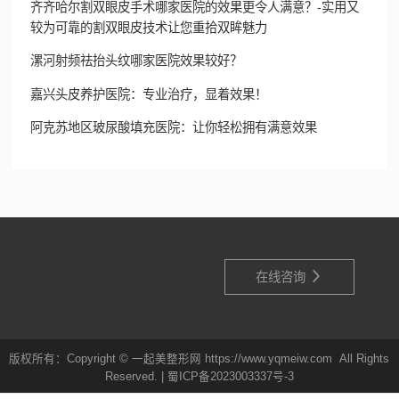
齐齐哈尔割双眼皮手术哪家医院的效果更令人满意？-实用又
较为可靠的割双眼皮技术让您重拾双眸魅力
漯河射频祛抬头纹哪家医院效果较好？
嘉兴头皮养护医院：专业治疗，显着效果！
阿克苏地区玻尿酸填充医院：让你轻松拥有满意效果

在线咨询
版权所有：Copyright © 一起美整形网 https://www.yqmeiw.com All Rights
Reserved. |
蜀ICP备2023003337号-3