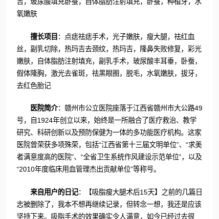
吉，玻尿酸填充卧蚕，自体脂肪注射填充，卧蚕，种植牙，水
氧嫩肤
擅长项目
：点痣祛痣手术，光子嫩肤，瘦大腿，祛红血
丝，副乳切除，热玛吉去颈纹，热玛吉，隆鼻失败修复，彩光
嫩肤，自体脂肪注射填充，副乳手术，玻尿酸丰耳垂，卧蚕，
假体隆胸，激光去雀斑，祛黑眼圈，脱毛，水氧嫩肤，拔牙，
去红色胎记
医院简介
：赣州市公立医院座落于江西省赣州市大公路49
号，自1924年创立以来，始终是一所融合了医疗救治、教学
研究、科研创新以及预防保健为一体的多功能医疗机构。这家
医院曾荣获多项殊荣，包括“江西省第十三届文明单位”、“求美
者满意度高的医院”、“全省卫生系统作风建设示范单位”，以及
“2010年度临床用血管理杰出贡献单位”等称号。
来自用户的日记
：【吸脂瘦大腿术后15天】之前的几篇日
志被删除了，我本不想再继续记录，但转念一想，我还是应该
坚持下来。吸脂手术的效果确实令人满意，如今已经过去很