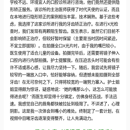
学校不远、环境宜人的口腔诊所进行咨询，他们竟然还提供隐
形矫正服务。该诊所的主治医师获得了时代天使的认证，而且
在本地进行隐形矫正的案例相当丰富，技术娴熟。基于这些考
虑，我选择了这家诊所进行我的牙齿矫正治疗。在进行X光检
查时，我们发现有两颗阻生智齿。医生表示，虽然它们目前不
会影响矫正治疗，但较好暂时保留（主要是当时因时间紧迫，
不宜立即拔除）。在拍摄全口X光片时，由于我的嘴巴较小，
医生使用了适合儿童的设备。拍摄完毕后，还需要将镜子伸入
口腔内进行内部拍摄。护士提醒我，在压迫舌头时可能会有些
许不适或恶心感，让我尽力坚持一下。随后，我尝试先将镜子
较窄的一端放入口中，恰好能够容纳，但遗憾未能拍摄到全部
牙齿！在无可奈何之下，只得将较宽的一端努力塞入。护士姐
姐显得颇为惊讶，疑惑地说：“她的嘴那么小，这怎么可能放
得进去呢？”而医生却显得十分镇定，仿佛身经百战，手法迅
速。我感觉自己的唇角都快被拉扯到极限了。不详述了，心理
阴影。这是我一次体会到嘴小的难处。终制定了一套计划，在
视频中目睹牙齿逐渐变得整齐，让人充满动力。