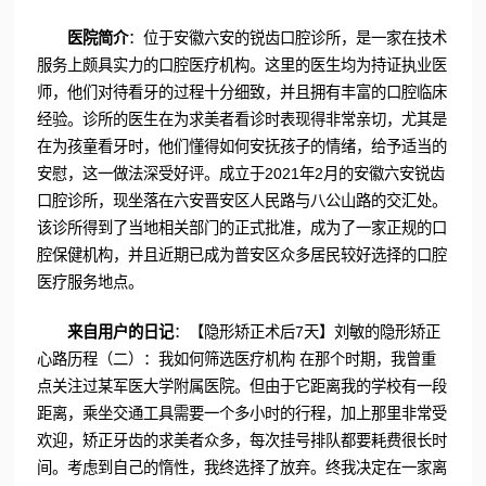
医院简介
：位于安徽六安的锐齿口腔诊所，是一家在技术
服务上颇具实力的口腔医疗机构。这里的医生均为持证执业医
师，他们对待看牙的过程十分细致，并且拥有丰富的口腔临床
经验。诊所的医生在为求美者看诊时表现得非常亲切，尤其是
在为孩童看牙时，他们懂得如何安抚孩子的情绪，给予适当的
安慰，这一做法深受好评。成立于2021年2月的安徽六安锐齿
口腔诊所，现坐落在六安晋安区人民路与八公山路的交汇处。
该诊所得到了当地相关部门的正式批准，成为了一家正规的口
腔保健机构，并且近期已成为普安区众多居民较好选择的口腔
医疗服务地点。
来自用户的日记
：【隐形矫正术后7天】刘敏的隐形矫正
心路历程（二）：我如何筛选医疗机构 在那个时期，我曾重
点关注过某军医大学附属医院。但由于它距离我的学校有一段
距离，乘坐交通工具需要一个多小时的行程，加上那里非常受
欢迎，矫正牙齿的求美者众多，每次挂号排队都要耗费很长时
间。考虑到自己的惰性，我终选择了放弃。终我决定在一家离