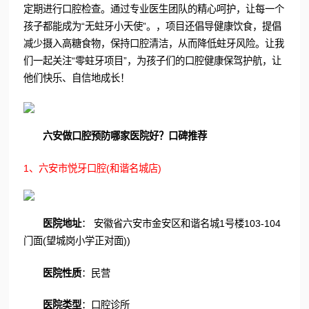
定期进行口腔检查。通过专业医生团队的精心呵护，让每一个
孩子都能成为“无蛀牙小天使”。，项目还倡导健康饮食，提倡
减少摄入高糖食物，保持口腔清洁，从而降低蛀牙风险。让我
们一起关注“零蛀牙项目”，为孩子们的口腔健康保驾护航，让
他们快乐、自信地成长！
六安做口腔预防哪家医院好？口碑推荐
1、六安市悦牙口腔(和谐名城店)
医院地址
： 安徽省六安市金安区和谐名城1号楼103-104
门面(望城岗小学正对面))
医院性质
：民营
医院类型
：口腔诊所