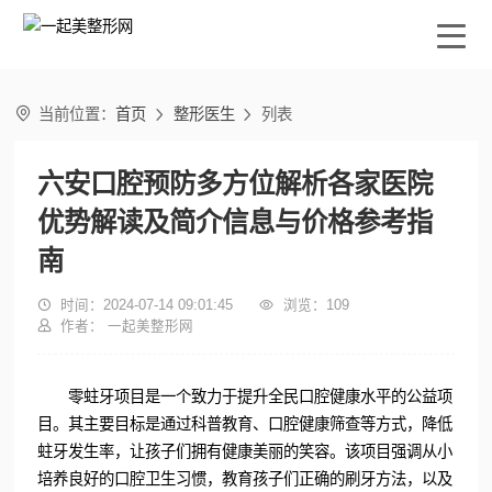

当前位置：
首页
整形医生
列表


六安口腔预防多方位解析各家医院
优势解读及简介信息与价格参考指
南

时间：2024-07-14 09:01:45

浏览：
109

作者： 一起美整形网
零蛀牙项目是一个致力于提升全民口腔健康水平的公益项
目。其主要目标是通过科普教育、口腔健康筛查等方式，降低
蛀牙发生率，让孩子们拥有健康美丽的笑容。该项目强调从小
培养良好的口腔卫生习惯，教育孩子们正确的刷牙方法，以及