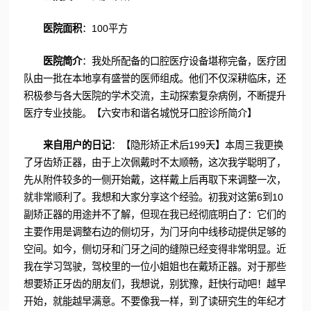
医院面积
：100平方
医院简介
：我处所配备的口腔医疗设备堪称完备，医疗团
队由一批在本地享有盛誉的医师组成。他们不仅深耕临床，还
积极参与各大医院的学术交流，主动探索复杂病例，不断提升
医疗专业技能。【六安市和谐名城悦牙口腔诊所简介】
来自用户的日记
：【隐形矫正术后199天】本周三我更换
了牙齿矫正器，由于上次佩戴时不太顺畅，这次我学聪明了，
先从附件较多的一侧开始戴，这样戴上后再取下来调整一次，
就非常顺利了。我想和大家分享这个经验。初我对这第6到10
副矫正器的用途并不了解，但现在我已经彻底明白了：它们的
主要作用是调整右边的侧切牙，为门牙向中线移动提供足够的
空间。如今，侧切牙和门牙之间的缝隙已经变得非常明显。近
我在学习驾驶，驾校里的一位小姐姐也在戴矫正器。对于那些
想要矫正牙齿的朋友们，我想说，别犹豫，赶快行动吧！越早
开始，就能越早满意。不要像我一样，到了读研究生的年纪才