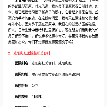
来自用户的日记
：【驼峰鼻矫正术后45天】经过一个半月
的鼻部整形还原，时光飞逝，我的鼻子复原状况日渐好转。如
今，我已经慢慢习惯了新鼻子的模样，它看起来非常自然，丝
毫没有手术的痕迹。在这段时间里，我每天在清洁和化妆时都
格外小心，因为鼻子还在还原中，我担心的就是挤压或碰撞。
所以，日常生活中我特别注意保护它。现在朋友们看到我的新
鼻子都赞不绝口，都说手术做得非常好，甚至觉得我的容貌因
此更加出众。你们不觉得我变得更漂亮了吗？
2、咸阳彩虹医院整形美容科
医院别名
：咸阳彩虹美容科、咸阳彩虹
医院地址
：陕西省咸阳市秦都区渭阳西路3号
医院性质
：公立
医院类型
：门诊部