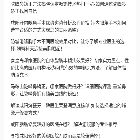
驼峰鼻矫正方法揭晓保定畅销技术热门一览-如何通过驼峰鼻
矫正找回自信
咸阳开内眼角手术优势劣势分析及评价指南-内眼角手术如何
选择合适的方式实现您的美丽愿望？
防城港隆胸手术不同医院效果对比，让你了解专业医生的选
择-翘臀补天迎接美胸崛起！
秦皇岛哪家医院的自体脂肪丰额头效果好？专家实力盘点，性
价比高的医疗机构-较为可靠有效的丰额头方法，了解自体脂
肪填充术
马鞍山驼峰鼻矫正，哪家医院做得好？详细医院评测-重塑鼻
形，让驼峰鼻拥有臻美曲线的秘密！
解读咸阳烤瓷牙口碑医生荣登满意度榜单-如何选择适合的烤
瓷牙修复方式？
咸阳脂肪修复较好的医院在哪？-解决您疑惑的专业推荐
寻找咸阳较好的美容医院？肤丽美是较佳选择！