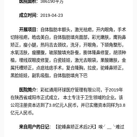
医院面积
：386190平方
成立时间
：2019-04-23
开展项目
：自体脂肪丰额头，激光祛疤，开内眼角，手术
切除祛疤，皓齿美白，自体脂肪填充面部，彩光嫩肤，鹰钩鼻
矫正，瘦小腿，热玛吉去颈纹，洗牙，开眼角，下颌角整形，
水氧活肤，瘦腰腹，玻尿酸填充卧蚕，膨体隆鼻修复，胡须种
植，埋线双眼皮修复，白瓷娃娃，激光去眼袋，果酸嫩肤，金
属托槽矫正，点痣祛痣手术，复合隆胸，拉皮，驼峰鼻矫正，
黑脸娃娃，副乳吸脂，自体脂肪填充下巴
医院简介
：彩虹通用环球医疗管理有限公司，于2019年
在陕西省咸阳市正式成立， 本土专注于卫生领域的企业。该
公司注册资本达到了3.8亿元人民币，并已实缴资本同样为3.8
亿元人民币。
来自用户的日记
：【驼峰鼻矫正术后2天】唉╯﹏╰难过