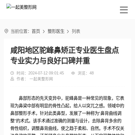

当前位置：
首页
整形医生
列表


咸阳地区驼峰鼻矫正专业医生盘点
专业实力与良好口碑并重

时间：2024-07-12 09:01:45

浏览：
48

作者： 一起美整形网
鼻部形态的先天变异中，驼峰鼻是一种常见的现象，它表
现为鼻梁中部有明显的骨性凸起，给人以突兀之感。领域中的
鼻部整形手术，针对此类鼻型，发展了一种称为“鼻背曲线调
整”的术式。该手术通过准确的测量与设计，去除鼻背多余的
骨性组织，调整鼻背曲线，使之趋于柔和、自然。手术不仅关