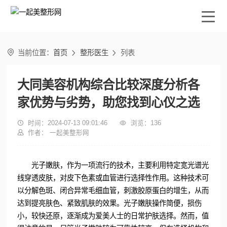

当前位置：
首页
整形医生
列表


大同美容机构综合比较深度分析各
家优势与劣势，助您找到心仪之选

时间：2024-07-13 09:01:46

浏览：
136

作者： 一起美整形网
光子嫩肤，作为一项流行的技术，主要利用特定宽光谱光
线穿透皮肤，对皮下色素或血管进行选择性作用。这种技术可
以分解色斑、闭合异常毛细血管，刺激胶原蛋白的增生，从而
达到提亮肤色、紧致肌肤的效果。光子嫩肤操作简便，损伤
小，较快还原，逐渐成为爱美人士的日常护肤选择。然而，值