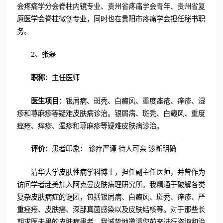
会疼痛学分会脊柱内镜专业、贵州省疼痛学会青年、贵州省复
原医学会脊柱微创专业，同时也在贵阳市疼痛学会担任秘书职
务。
2、张磊
职称
：主任医师
医生项目
：银屑病、斑秃、白癜风、重度痤疮、痒疹、湿
疹和荨麻疹等疑难皮肤病诊治。银屑病、斑秃、白癜风、重度
痤疮、痒疹、湿疹和荨麻疹等疑难皮肤病诊治。
评价
：患者印象： 诊疗严谨 待人可亲 诊断明确
清华大学皮肤性病学科博士，担任副主任医师，并曾作为
访问学者赴美加入阿克曼皮肤病理研究所。我精通于破解各类
复杂皮肤病症的谜团，包括银屑病、白癜风、斑秃、痒疹、严
重痤疮、皮肤癌、深部真菌感染以及皮肤结核等。对于那些长
期求医未果的皮肤病患者，我诚挚地邀请您前来进行咨询和治