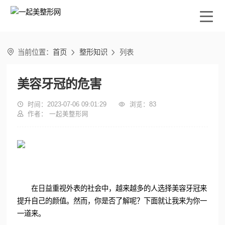

当前位置：
首页
整形知识
列表


美容牙冠的危害

时间：2023-07-06 09:01:29

浏览：
83

作者： 一起美整形网
在日益重视外表的社会中，越来越多的人选择美容牙冠来
提升自己的颜值。然而，你是否了解呢？下面就让我来为你一
一道来。