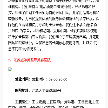
新华报业传媒集团旗下的南京《扬子晚报》创办的口腔综合管
理机构。我们坚持以"用品质铸口碑"的原则，严格筛选和把
控，组建了由副主任医师为首的医师团队，并采用品牌材料和
较新设备，为市民提供优质的服务体验和舒适的诊疗环境，保
障他们在看牙和使用牙齿时无忧无虑。我们还秉承"为患者负
责到底"的宗旨，从种植初期、复诊中期、修复后期以及使用
和维护全程都由专人负责。我们建立了专属病历档案，并定期
回访和跟踪维护，以保障患者长期放心使用牙齿，并避免"同
患不同医"的情况发生。
2、江苏施尔美整形美容医院
营业时间
：营业时间：09:00-20:00
医院地址
：江苏太平南路389号
主要医生
：王世宏[副主任医师]、刘琳娜、王世宏[副主任
医师]、程丽、杨敏[副主任医师]、郭文煜[主治医师]