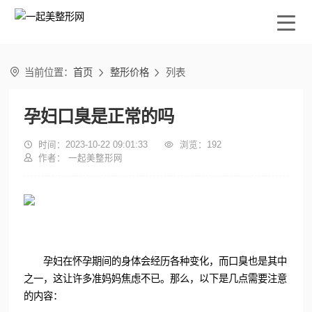

当前位置：
首页
整形价格
列表


孕妇口臭是正常的吗

时间：2023-10-22 09:01:33

浏览：
192

作者： 一起美整形网
孕妇在怀孕期间的身体会经历各种变化，而口臭也是其中
之一，这让许多准妈妈焦虑不已。那么，以下是几点需要注意
的内容：