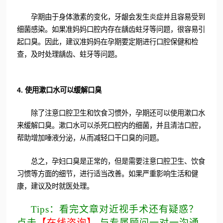
孕期由于身体激素的变化，牙龈会发生炎症并且容易受到
细菌感染。如果准妈妈口腔内存在龋齿蛀牙等问题，很容易引
起口臭。因此，建议准妈妈在孕期要定期进行口腔保健和检
查，及时处理龋齿、蛀牙等问题。
4. 使用漱口水可以缓解口臭
除了注意口腔卫生和饮食习惯外，孕期还可以使用漱口水
来缓解口臭。漱口水可以杀死口腔内的细菌，并且清洁口腔，
帮助增加唾液分泌，从而减轻口干口臭的问题。
总之，孕妇口臭是正常的，但是需要注意口腔卫生、饮食
习惯等方面的细节，进行适当改善。如果严重影响生活和健
康，建议及时就医处理。
Tips：看完文章对近视手术还有疑惑？
点击
【在线咨询】
与专属顾问一对一沟通